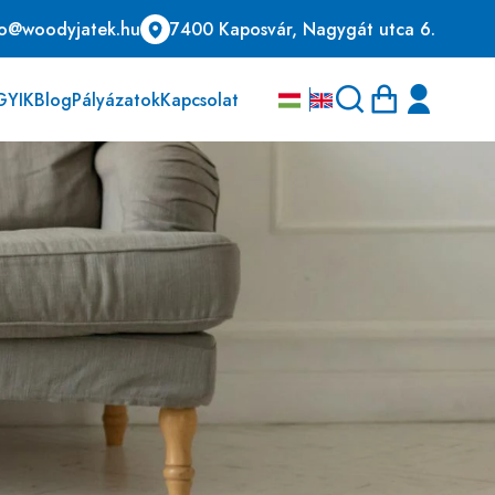
fo@woodyjatek.hu
7400 Kaposvár, Nagygát utca 6.
GYIK
Blog
Pályázatok
Kapcsolat