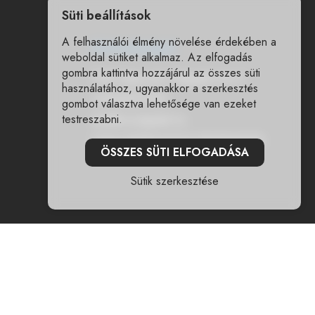
Süti beállítások
A felhasználói élmény növelése érdekében a
Elérhetőségek
weboldal sütiket alkalmaz. Az elfogadás
gombra kattintva hozzájárul az összes süti
7400 Kaposvár, Nagygát utca 6.
használatához, ugyanakkor a szerkesztés
+36303671500
gombot választva lehetősége van ezeket
testreszabni.
info@woodyjatek.hu
CSAK WEBSHOPOS ÉRTÉKESÍTÉS
ÖSSZES SÜTI ELFOGADÁSA
Sütik szerkesztése