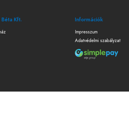
Béta Kft.
Információk
ház
Impresszum
Adatvédelmi szabályzat