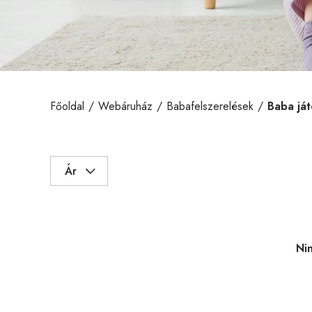
Főoldal
Webáruház
Babafelszerelések
Baba já
Ár
Nin