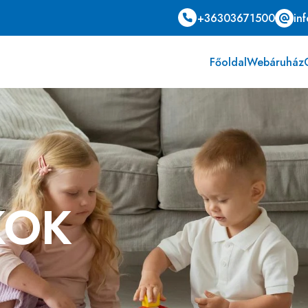
+36303671500
in
Főoldal
Webáruház
KOK