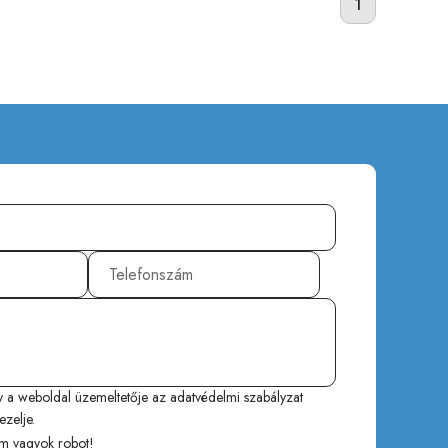
1
y a weboldal üzemeltetője az
adatvédelmi szabályzat
ezelje.
m vagyok robot!