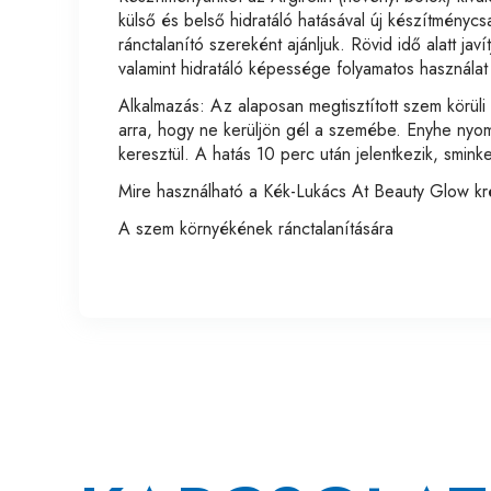
külső és belső hidratáló hatásával új készítménycs
ránctalanító szereként ajánljuk. Rövid idő alatt javí
valamint hidratáló képessége folyamatos használat es
Alkalmazás: Az alaposan megtisztított szem körül
arra, hogy ne kerüljön gél a szemébe. Enyhe nyom
keresztül. A hatás 10 perc után jelentkezik, smink
Mire használható a Kék-Lukács At Beauty Glow k
A szem környékének ránctalanítására