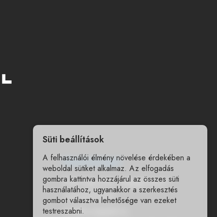
Süti beállítások
A felhasználói élmény növelése érdekében a
Elérhetőségek
weboldal sütiket alkalmaz. Az elfogadás
gombra kattintva hozzájárul az összes süti
7400 Kaposvár, Nagygát utca 6.
használatához, ugyanakkor a szerkesztés
+36303671500
gombot választva lehetősége van ezeket
testreszabni.
info@woodyjatek.hu