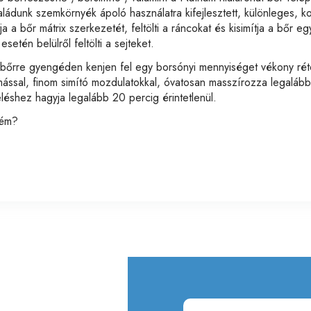
aládunk szemkörnyék ápoló használatra kifejlesztett, különleges, 
tja a bőr mátrix szerkezetét, feltölti a ráncokat és kisimítja a bőr e
etén belülről feltölti a sejteket.
i bőrre gyengéden kenjen fel egy borsónyi mennyiséget vékony ré
ással, finom simító mozdulatokkal, óvatosan masszírozza legaláb
eléshez hagyja legalább 20 percig érintetlenül.
rém?