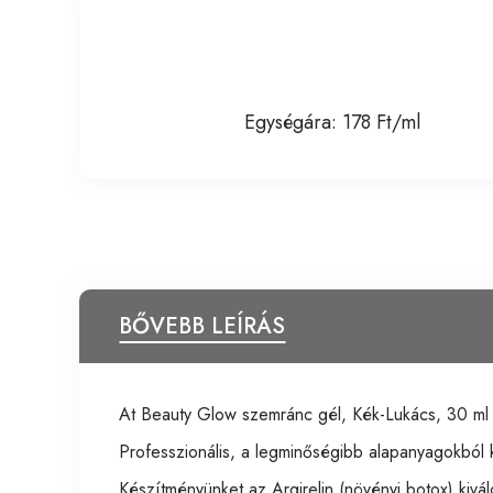
Egységára: 178 Ft/ml
BŐVEBB LEÍRÁS
At Beauty Glow szemránc gél, Kék-Lukács, 30 ml
Professzionális, a legminőségibb alapanyagokból k
Készítményünket az Argirelin (növényi botox) kiváló