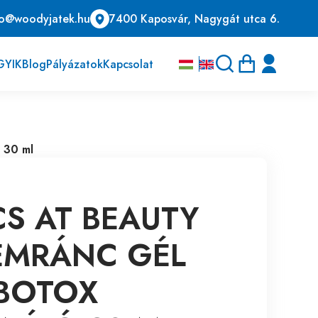
fo@woodyjatek.hu
7400 Kaposvár, Nagygát utca 6.
GYIK
Blog
Pályázatok
Kapcsolat
 30 ml
CS AT BEAUTY
EMRÁNC GÉL
BOTOX