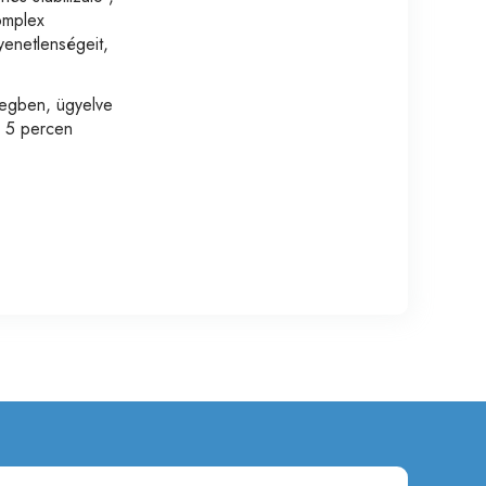
komplex
gyenetlenségeit,
tegben, ügyelve
b 5 percen