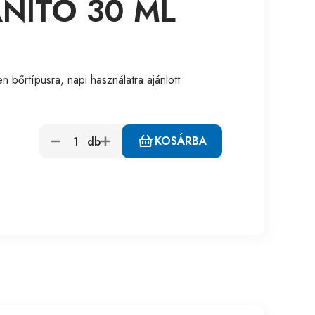
NÍTÓ 30 ML
n bőrtípusra, napi használatra ajánlott
KOSÁRBA
db