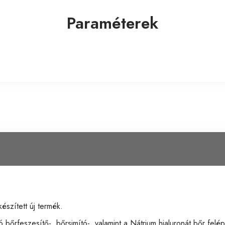
Paraméterek
észített új termék.
 bőrfeszesítő-, bőrsimító-, valamint a Nátrium hialuronát bőr felépít