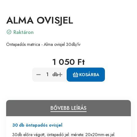
ALMA OVISJEL
Raktáron
Öntapadós matrica - Alma ovisjel 30db/ív
1 050 Ft
db
KOSÁRBA
BŐVEBB LEÍRÁS
30 db öntapadós ovisjel
30db előre vágott, öntapadó jel: mérete: 20x20mm-es jel.