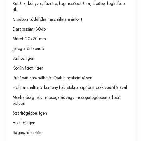
Ruhára, könyvre, füzetre, fogmosópohárra, cipőbe, fogkefére
stb.
Cipőben védőfólia használata ajánlott!
Darabszám: 30db
Méret: 20x20 mm
Jellege: öntapadó
Színes: igen
Körülvágott: igen
Ruhában használható: Csak a nyakcímkében
Hol használható: kemény felületekre, cipőben csak védőfóliával
Moshatóság: kézi mosogatás vagy mosogatógépben a felső
polcon
Szárítógépbe: igen
Vízálló: igen
Ragasztó: tartós