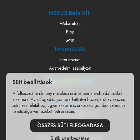
NEXUS Béta Kft.
Webáruház
Blog
GYIK
Információk
Impresszum
Adatvédelmi szabályzat
Süti beállítások
A felhasználói élmény növelése érdekében a weboldal sütiket
alkalmaz. Az elfogadás gombra kattintva hozzájárul az összes
Elérhetőségek
süti használatához, ugyanakkor a szerkesztés gombot választva
lehetősége van ezeket testreszabni.
7400 Kaposvár, Nagygát utca 6.
+36303671500
ÖSSZES SÜTI ELFOGADÁSA
info@woodyjatek.hu
Sütik szerkesztése
CSAK WEBSHOPOS ÉRTÉKESÍTÉS