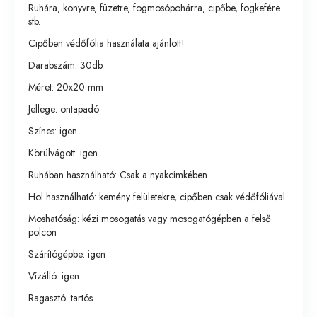
Ruhára, könyvre, füzetre, fogmosópohárra, cipőbe, fogkefére
stb.
Cipőben védőfólia használata ajánlott!
Darabszám: 30db
Méret: 20x20 mm
Jellege: öntapadó
Színes: igen
Körülvágott: igen
Ruhában használható: Csak a nyakcímkében
Hol használható: kemény felületekre, cipőben csak védőfóliával
Moshatóság: kézi mosogatás vagy mosogatógépben a felső
polcon
Szárítógépbe: igen
Vízálló: igen
Ragasztó: tartós