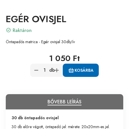
EGÉR OVISJEL
Raktáron
Öntapadós matrica - Egér ovisjel 30db/ív
1 050 Ft
db
KOSÁRBA
BŐVEBB LEÍRÁS
30 db öntapadós ovisjel
30 db előre vágott, öntapadó jel: mérete: 20x20mm-es jel.