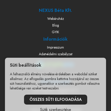
NEXUS Béta Kft.
Webáruház
Blog
GYIK
Információk
Impresszum
Adatvédelmi szabályzat
Süti beállítások
A felhasználói élmény növelése érdekében a weboldal sütiket
alkalmaz. Az elfogadás gombra kattintva hozzájárul az összes
Elérhetőségek
süti használatához, ugyanakkor a szerkesztés gombot választva
lehetősége van ezeket testreszabni.
7400 Kaposvár, Nagygát utca 6.
+36303671500
ÖSSZES SÜTI ELFOGADÁSA
info@woodyjatek.hu
Sütik szerkesztése
CSAK WEBSHOPOS ÉRTÉKESÍTÉS