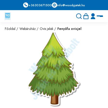
+36303671500
info@woodyjatek.hu
Főoldal
Webáruház
Ovis jelek
Fenyőfa ovisjel