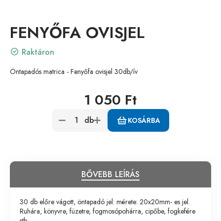
FENYŐFA OVISJEL
Raktáron
Öntapadós matrica - Fenyőfa ovisjel 30db/ív
1 050 Ft
db
KOSÁRBA
BŐVEBB LEÍRÁS
30 db előre vágott, öntapadó jel: mérete: 20x20mm- es jel.
Ruhára, könyvre, füzetre, fogmosópohárra, cipőbe, fogkefére
stb.