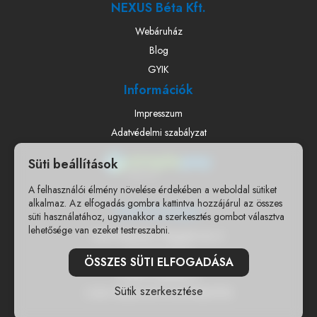
NEXUS Béta Kft.
Webáruház
Blog
GYIK
Információk
Impresszum
Adatvédelmi szabályzat
Süti beállítások
A felhasználói élmény növelése érdekében a weboldal sütiket
alkalmaz. Az elfogadás gombra kattintva hozzájárul az összes
Elérhetőségek
süti használatához, ugyanakkor a szerkesztés gombot választva
lehetősége van ezeket testreszabni.
7400 Kaposvár, Nagygát utca 6.
+36303671500
ÖSSZES SÜTI ELFOGADÁSA
info@woodyjatek.hu
Sütik szerkesztése
CSAK WEBSHOPOS ÉRTÉKESÍTÉS