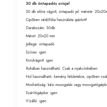
30 db öntapadós ovisjel
30 db előre vágott, öntapadó jel: mérete: 20x20m
Cipőben védőfólia használata ajánlott!
Darabszám: 30db
Méret: 20x20 mm
Jellege: öntapadó
Színes: igen
Körülvágott: igen
Ruhában használható: Csak a nyakcímkében
Hol használható: kemény felületekre, cipőben csak
Moshatóság: kézi mosogatás vagy mosogatógépbe
Szárítógépbe: igen
Vízálló: igen