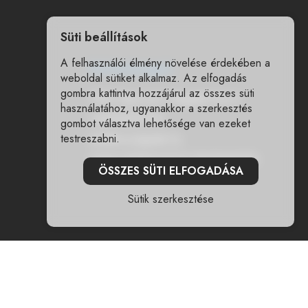
Süti beállítások
A felhasználói élmény növelése érdekében a
Elérhetőségek
weboldal sütiket alkalmaz. Az elfogadás
gombra kattintva hozzájárul az összes süti
7400 Kaposvár, Nagygát utca 6.
használatához, ugyanakkor a szerkesztés
+36303671500
gombot választva lehetősége van ezeket
testreszabni.
info@woodyjatek.hu
CSAK WEBSHOPOS ÉRTÉKESÍTÉS
ÖSSZES SÜTI ELFOGADÁSA
Sütik szerkesztése