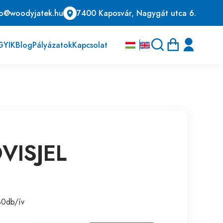
fo@woodyjatek.hu
7400 Kaposvár, Nagygát utca 6.
GYIK
Blog
Pályázatok
Kapcsolat
VISJEL
 30db/ív