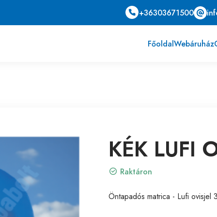
+36303671500
in
Főoldal
Webáruház
KÉK LUFI O
Raktáron
Öntapadós matrica - Lufi ovisjel