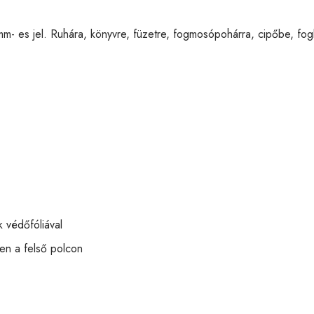
m- es jel. Ruhára, könyvre, füzetre, fogmosópohárra, cipőbe, fog
 védőfóliával
n a felső polcon