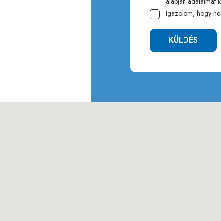
alapján adataimat k
Igazolom, hogy ne
KÜLDÉS