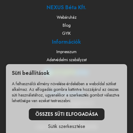
NEXUS Béta Kft.
Webáruház
Blog
GYIK
Információk
Impresszum
Adatvédelmi szabályzat
Süti beállítások
A felhasználói élmény növelése érdekében a weboldal sütiket
alkalmaz. Az elfogadás gombra kattintva hozzájárul az összes
Elérhetőségek
süti használatához, ugyanakkor a szerkesztés gombot választva
lehetősége van ezeket testreszabni.
7400 Kaposvár, Nagygát utca 6.
+36303671500
ÖSSZES SÜTI ELFOGADÁSA
info@woodyjatek.hu
Sütik szerkesztése
CSAK WEBSHOPOS ÉRTÉKESÍTÉS