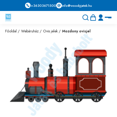
+36303671500
info@woodyjatek.hu
Főoldal
Webáruház
Ovis jelek
Mozdony ovisjel