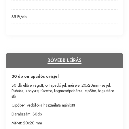
35 Ft/db
BŐVEBB LEÍRÁS
30 db öntapadós ovisjel
30 db előre vágott, öntapadó jel: mérete: 20x20mm- es jel.
Ruhára, könyvre, füzetre, fogmosópohárra, cipőbe, fogkefére
stb.
Cipőben védőfólia használata ajánlott!
Darabszám: 30db
Méret: 20x20 mm