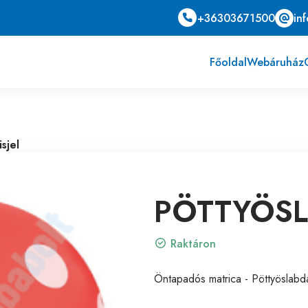
+36303671500
in
Főoldal
Webáruház
sjel
PÖTTYÖSL
Raktáron
Öntapadós matrica - Pöttyöslabda