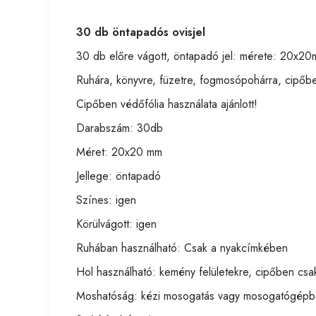
30 db öntapadós ovisjel
30 db előre vágott, öntapadó jel: mérete: 20x20m
Ruhára, könyvre, füzetre, fogmosópohárra, cipőbe
Cipőben védőfólia használata ajánlott!
Darabszám: 30db
Méret: 20x20 mm
Jellege: öntapadó
Színes: igen
Körülvágott: igen
Ruhában használható: Csak a nyakcímkében
Hol használható: kemény felületekre, cipőben csak
Moshatóság: kézi mosogatás vagy mosogatógépbe