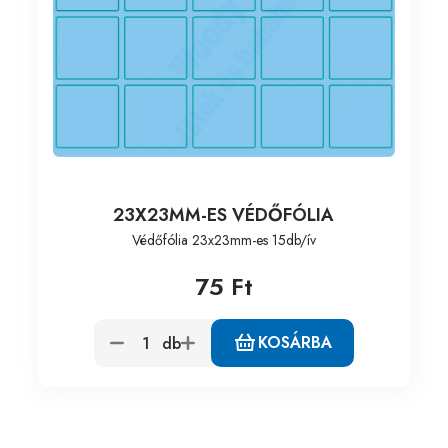
23X23MM-ES VÉDŐFÓLIA
Védőfólia 23x23mm-es 15db/ív
75 Ft
KOSÁRBA
db