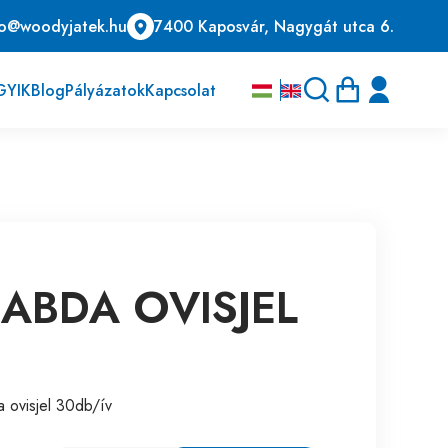
fo@woodyjatek.hu
7400 Kaposvár, Nagygát utca 6.
GYIK
Blog
Pályázatok
Kapcsolat
ABDA OVISJEL
 ovisjel 30db/ív