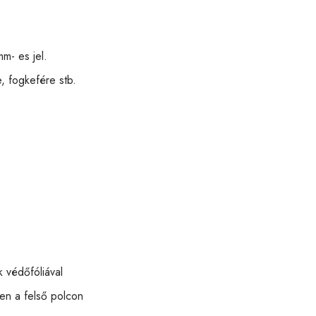
m- es jel.
, fogkefére stb.
 védőfóliával
n a felső polcon